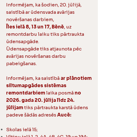
Informējam, ka šodien, 20. jūlijā,
saistībā ar ūdensvada avārijas
novēršanas darbiem,
Īles ielā 8, 13 un 17, Bēnē
, uz
remontdarbu laiku tiks pārtraukta
ūdensapgāde.
Ūdensapgāde tiks atjaunota pēc
avārijas novēršanas darbu
pabeigšanas.
Informējam, ka saistībā
ar plānotiem
siltumapgādes sistēmas
remontdarbiem
laika posmā
no
2026. gada 20. jūlija līdz 24.
jūlijam
tiks pārtraukta karstā ūdens
padeve šādās adresēs
Aucē:
Skolas ielā 15;
Vītiņu ielā 1, 2, 4A, 4B, 4C, 19 un 19A;