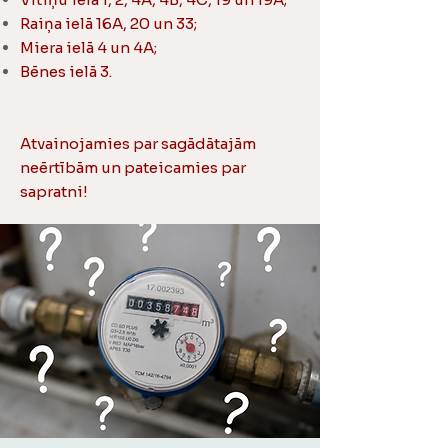
Raiņa ielā 16A, 20 un 33;
Miera ielā 4 un 4A;
Bēnes ielā 3.
Atvainojamies par sagādātajām
neērtībām un pateicamies par
sapratni!