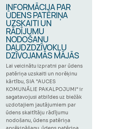
INFORMĀCIJA PAR
ŪDENS PATĒRIŅA
UZSKAITI UN
RĀDĪJUMU
NODOŠANU
DAUDZDZĪVOKĻU
DZĪVOJAMĀS MĀJĀS
Lai veicinātu izpratni par ūdens
patēriņa uzskaiti un norēķinu
kārtību, SIA "AUCES
KOMUNĀLIE PAKALPOJUMI" ir
sagatavojusi atbildes uz biežāk
uzdotajiem jautājumiem par
ūdens skaitītāju rādījumu
nodošanu, ūdens patēriņa
aprēķināšanu, ūdens patēriņa