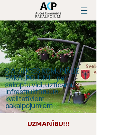
SIA “AUCES KOMUNĀLIE
PAKALPOJUMI”- par
sakoptu vidi, uzticamu
infrastruktūru un
kvalitatīviem
pakalpojumiem
UZMANĪBU!!!