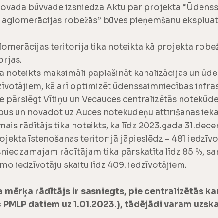
novada būvvade izsniedza Aktu par projekta “Ūdenss
 aglomerācijas robežās” būves pieņemšanu ekspluatā
rācijas teritorija tika noteikta kā projekta robeža
orjas.
ka noteikts maksimāli paplašināt kanalizācijas un 
īvotājiem, kā arī optimizēt ūdenssaimniecības infra
re pārslēgt Vītiņu un Vecauces centralizētās notekūd
us un novadot uz Auces notekūdeņu attīrīšanas iek
is rādītājs tika noteikts, ka līdz 2023.gada 31.dece
rojekta īstenošanas teritorijā jāpieslēdz – 481 iedzīv
iedzamajam rādītājam tika pārskatīta līdz 85 %, sam
mo iedzīvotāju skaitu līdz 409. iedzīvotājiem.
mērķa rādītājs ir sasniegts, pie centralizētās ka
c PMLP datiem uz 1.01.2023.), tādējādi varam uzska