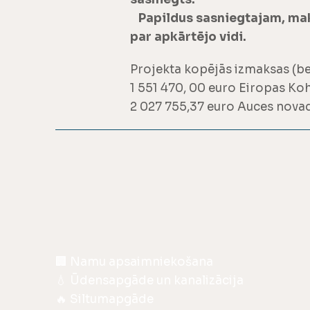
Papildus sasniegtajam, maks
par apkārtējo vidi.
Projekta kopējās izmaksas (b
1 551 470, 00 euro Eiropas Ko
2 027 755,37 euro Auces nova
🏢
Namu apsaimniekošana
💧
Ūdensapgāde un kanalizācija
🔥
Siltumapgāde