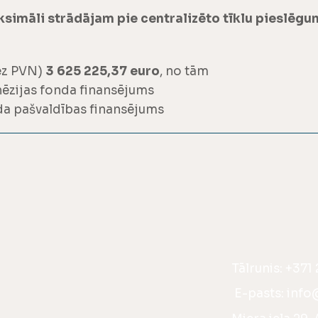
imāli strādājam pie centralizēto tīklu pieslēgum
ez PVN)
3 625 225,37 euro
, no tām
hēzijas fonda finansējums
da pašvaldības finansējums
Tālrunis:
+371
E-pasts:
info