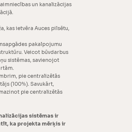
aimniecības un kanalizācijas
cijā.
, kas ietvēra Auces pilsētu,
ūdensapgādes pakalpojumu
struktūru. Veicot būvdarbus
eņu sistēmas, savienojot
ārtām.
mbrim, pie centralizētās
otājs (100%). Savukārt,
azinot pie centralizētās
nalizācijas sistēmas ir
tīt, ka projekta mērķis ir