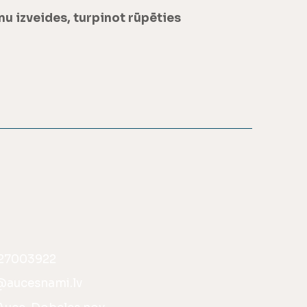
u izveides, turpinot rūpēties
 27003922
@aucesnami.lv