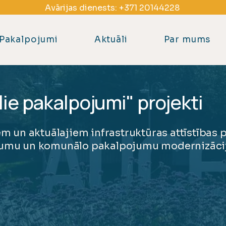
Avārijas dienests:
+371 20144228
Pakalpojumi
Aktuāli
Par mums
e pakalpojumi" projekti
em un aktuālajiem infrastruktūras attīstības 
jumu un komunālo pakalpojumu modernizācij