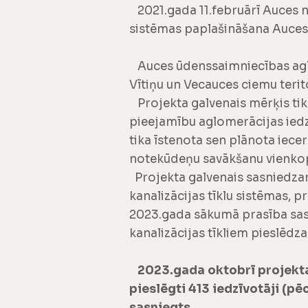
2021.gada 11.februārī Auces 
sistēmas paplašināšana Auces
Auces ūdenssaimniecības aglome
Vītiņu un Vecauces ciemu terit
Projekta galvenais mērķis ti
pieejamību aglomerācijas iedz
tika īstenota sen plānota iece
notekūdeņu savākšanu vienkop
Projekta galvenais sasniedzama
kanalizācijas tīklu sistēmas, p
2023.gada sākumā prasība sasn
kanalizācijas tīkliem pieslēdza
2023.gada oktobrī projekta 
pieslēgti 413 iedzīvotāji (pē
sasniegts.