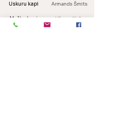
Uskuru kapi
Armands Šmits
Mešķu kapi
Vēsma Kirfa
Lūlaišu kapi
Violeta Dišteina
Nesavas kapi
Ilga Ģērmane
Vīkstrautu kapi
Gražina Būmane
Dzirkantu kapi
Gražina Būmane
Lielauces kapi
Dace Čunka
Īles kapi
Lita Bergmane