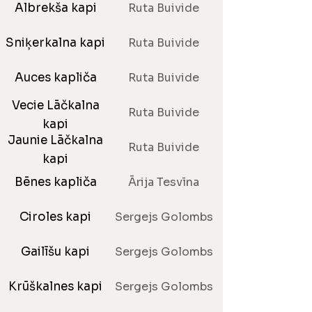
Albrekša kapi
Ruta Buivide
Sniķerkalna kapi
Ruta Buivide
Auces kapliča
Ruta Buivide
Vecie Lāčkalna
Ruta Buivide
kapi
Jaunie Lāčkalna
Ruta Buivide
kapi
Bēnes kapliča
Ārija Tesvīna
Ciroles kapi
Sergejs Golombs
Gailīšu kapi
Sergejs Golombs
Krūškalnes kapi
Sergejs Golombs