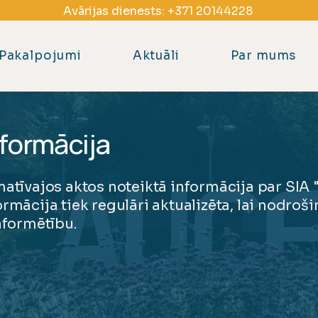
Avārijas dienests:
+371 20144228
Pakalpojumi
Aktuāli
Par mums
formācija
matīvajos aktos noteiktā informācija par SIA
rmācija tiek regulāri aktualizēta, lai nodroš
nformētību.