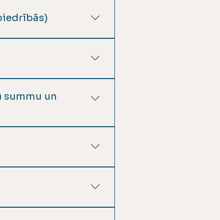
skats 2023 Gada pārskats
biedrībās)
ovada pašvaldība.
a) summu un
dojumus (dāvinājumus)