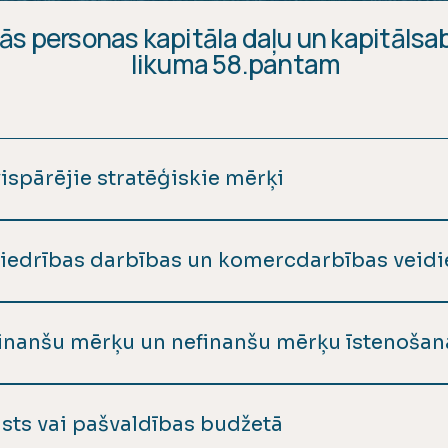
kās personas kapitāla daļu un kapitālsa
likuma 58.pantam
ispārējie stratēģiskie mērķi
gadā Stratēģiskie mērķi>
biedrības darbības un komercdarbības veid
adā Galvenie darbības veidi >
finanšu mērķu un nefinanšu mērķu īstenošana
gadā Finanšu un nefinanšu mērķu rezultāti 2023 Finanšu
 nefinanšu mērķu rezultāti 2021 Finanšu un nefinanšu mē
lsts vai pašvaldības budžetā