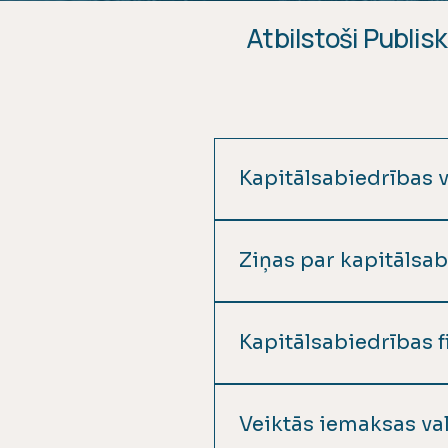
Atbilstoši Publis
Kapitālsabiedrības v
Publicēšanas biežums 1x 
Ziņas par kapitālsa
Publicēšanas biežums 1x g
Kapitālsabiedrības 
Publicēšanas biežums 1x 
rezultāti 2022 Finanšu un
Veiktās iemaksas va