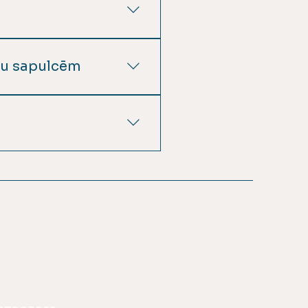
LPOJUMI” valdes
ku sapulcēm