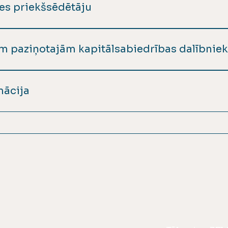
des priekšsēdētāju
tstāvīgi Informācija par SIA “AUCES KOMUNĀLIE PAKA
ām paziņotajām kapitālsabiedrības dalībnie
stāvīgi Informācija par visām dalībnieku sapulcēm
mācija
stāvīgi Ētikas kodekss