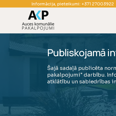
Informācija, pieteikumi:
+371 27003922
Publiskojamā in
Šajā sadaļā publicēta nor
pakalpojumi" darbību. Info
atklātību un sabiedrības i