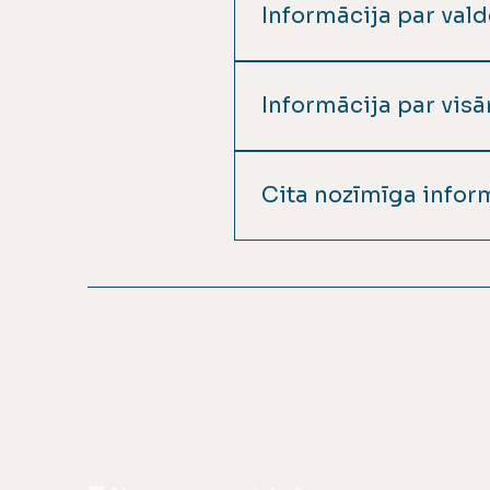
Informācija par val
Publicēšanas biežums Pa
priekšsēdētāju
Informācija par vis
Publicēšanas biežums Pat
Cita nozīmīga infor
Publicēšanas biežums Pat