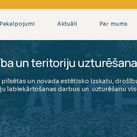
+371 20144228
Pakalpojumi
Aktuāli
Par mums
a un teritoriju uzturēšan
ilsētas un novada estētisko izskatu, drošību
iju labiekārtošanas darbus un uzturēšanu vi