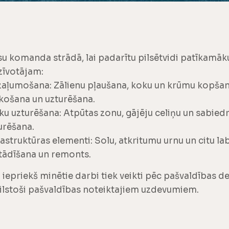
u komanda strādā, lai padarītu pilsētvidi patīkamāk
zīvotājam:
aļumošana: Zālienu pļaušana, koku un krūmu kopšana
īkošana un uzturēšana.
ku uzturēšana: Atpūtas zonu, gājēju celiņu un sabiedri
urēšana.
rastruktūras elementi: Solu, atkritumu urnu un citu l
tādīšana un remonts.
i iepriekš minētie darbi tiek veikti pēc pašvaldības 
ilstoši pašvaldības noteiktajiem uzdevumiem.