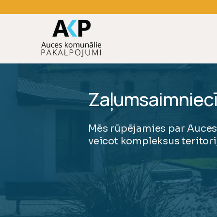
+371 27003922
Zaļumsaimniecīb
Mēs rūpējamies par Auces p
veicot kompleksus teritor