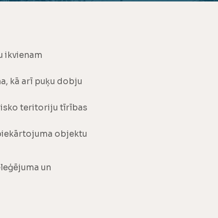
u ikvienam
, kā arī puķu dobju
sko teritoriju tīrības
abiekārtojuma objektu
deleģējuma un