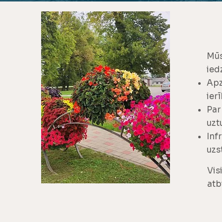
Mūs
ied
Apz
ier
Par
uzt
Inf
uzs
Vis
atb