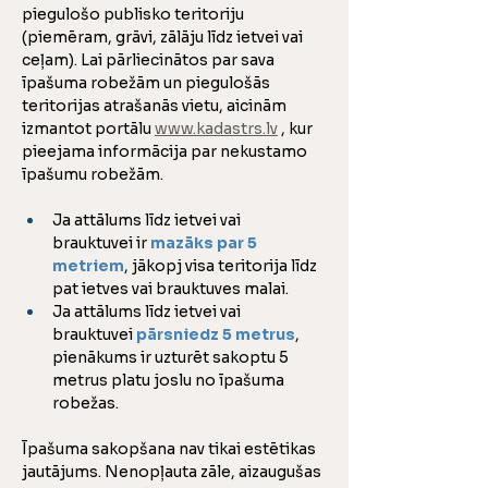
piegulošo publisko teritoriju 
(piemēram, grāvi, zālāju līdz ietvei vai 
ceļam). Lai pārliecinātos par sava 
īpašuma robežām un piegulošās 
teritorijas atrašanās vietu, aicinām 
izmantot portālu 
www.kadastrs.lv
 , kur 
pieejama informācija par nekustamo 
īpašumu robežām.
Ja attālums līdz ietvei vai 
brauktuvei ir 
mazāks par 5 
metriem
, jākopj visa teritorija līdz 
pat ietves vai brauktuves malai.
Ja attālums līdz ietvei vai 
brauktuvei
 pārsniedz 5 metrus
, 
pienākums ir uzturēt sakoptu 5 
metrus platu joslu no īpašuma 
robežas.
Īpašuma sakopšana nav tikai estētikas 
jautājums. Nenopļauta zāle, aizaugušas 