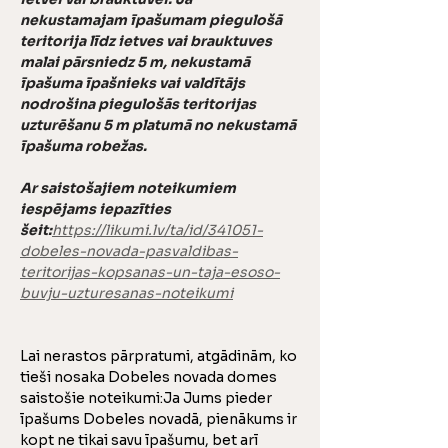
nekustamajam īpašumam piegulošā 
teritorija līdz ietves vai brauktuves 
malai pārsniedz 5 m, nekustamā 
īpašuma īpašnieks vai valdītājs 
nodrošina piegulošās teritorijas 
uzturēšanu 5 m platumā no nekustamā 
īpašuma robežas.
Ar saistošajiem noteikumiem 
iespējams iepazīties 
šeit:
https://likumi.lv/ta/id/341051-
dobeles-novada-pasvaldibas-
teritorijas-kopsanas-un-taja-esoso-
buvju-uzturesanas-noteikumi
Lai nerastos pārpratumi, atgādinām, ko 
tieši nosaka Dobeles novada domes 
saistošie noteikumi:Ja Jums pieder 
īpašums Dobeles novadā, pienākums ir 
kopt ne tikai savu īpašumu, bet arī 