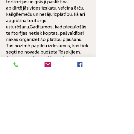
teritorijas un grāvji pasliktina 
apkārtējās vides izskatu, veicina ērču, 
kailgliemežu un nezāļu izplatību, kā arī 
apgrūtina teritoriju 
uzturēšanu.Gadījumos, kad piegulošās 
teritorijas netiek koptas, pašvaldībai 
nākas organizēt šo platību pļaušanu. 
Tas nozīmē papildu izdevumus, kas tiek 
segti no novada budžeta līdzekļiem.
Sakopta apkārtne sākas ar katru no 
mums – rūpēsimies par to kopā!SIA 
“AUCES KOMUNĀLIE PAKALPOJUMI”
🏢
Namu apsaimniekošana
💧
Ūdensapgāde un kanalizācija
🔥
Siltumapgāde
🌳
Teritoriju uzturēšana un
labiekārtošana