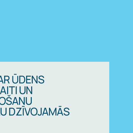
AR ŪDENS
AITI UN
DOŠANU
U DZĪVOJAMĀS