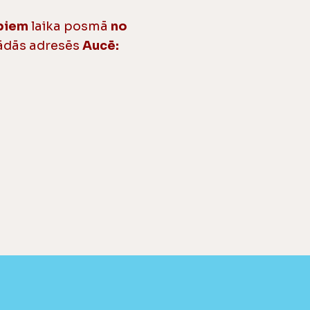
biem
laika posmā
no
šādās adresēs
Aucē: