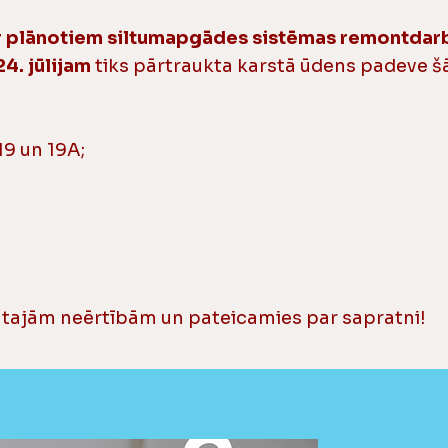
r plānotiem siltumapgādes sistēmas remontdar
24. jūlijam
tiks pārtraukta karstā ūdens padeve 
 19 un 19A;
tajām neērtībām un pateicamies par sapratni!