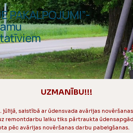
IE PAKALPOJUMI”-
icamu
itatīviem
UZMANĪBU!!!
 jūlijā, saistībā ar ūdensvada avārijas novēršana
 uz remontdarbu laiku tiks pārtraukta ūdensapgād
ta pēc avārijas novēršanas darbu pabeigšanas.