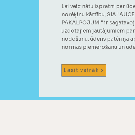
Lai veicinātu izpratni par ūd
norēķinu kārtību, SIA "AU
PAKALPOJUMI" ir sagatavojus
uzdotajiem jautājumiem par 
nodošanu, ūdens patēriņa a
normas piemērošanu un ūden
Lasīt vairāk