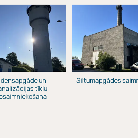
densapgāde un
Siltumapgādes saim
analizācijas tīklu
psaimniekošana