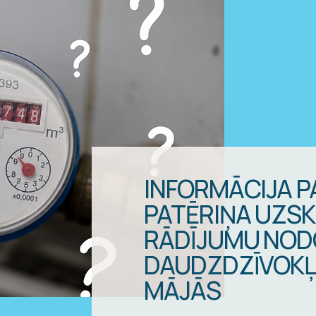
INFORMĀCIJA P
PATĒRIŅA UZSK
RĀDĪJUMU NO
DAUDZDZĪVOKĻ
MĀJĀS