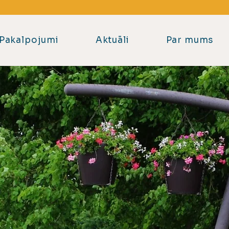
+371 20144228
Pakalpojumi
Aktuāli
Par mums