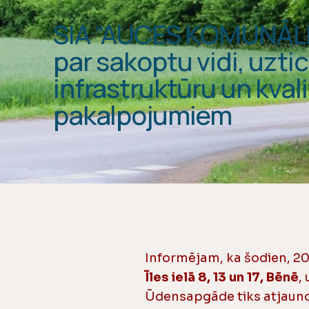
SIA “AUCES KOMUNĀL
par sakoptu vidi, uzt
infrastruktūru un kval
pakalpojumiem
Informējam, ka šodien, 20.
Īles ielā 8, 13 un 17, Bēnē
,
Ūdensapgāde tiks atjauno