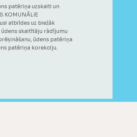
ens patēriņa uzskaiti un
CES KOMUNĀLIE
i atbildes uz biežāk
ūdens skaitītāju rādījumu
prēķināšanu, ūdens patēriņa
s patēriņa korekciju.